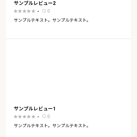
サンプルレビュー2





0
-

サンプルテキスト。サンプルテキスト。
サンプルレビュー1





0
-

サンプルテキスト。サンプルテキスト。