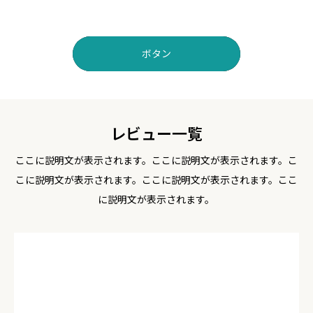
ボタン
レビュー一覧
ここに説明文が表示されます。ここに説明文が表示されます。こ
こに説明文が表示されます。ここに説明文が表示されます。ここ
に説明文が表示されます。