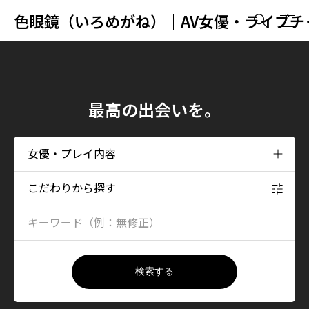
色眼鏡（いろめがね）｜AV女優・ライブ

最高の出会いを。
こだわりから探す
検索する